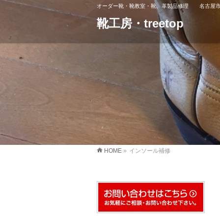
オーダー靴・靴教室・靴、革製品修理 名古屋市
靴工房・treetop
HOME
»
インソール補修