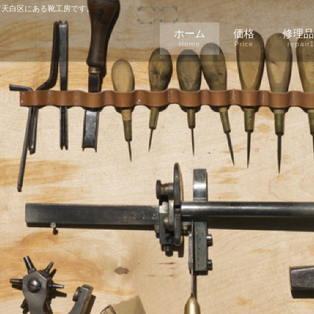
天白区にある靴工房です。
ホーム
価格
修理品
Home
Price
repair