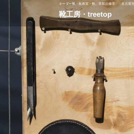
オーダー靴・靴教室・靴、革製品修理 名古屋市
靴工房・treetop