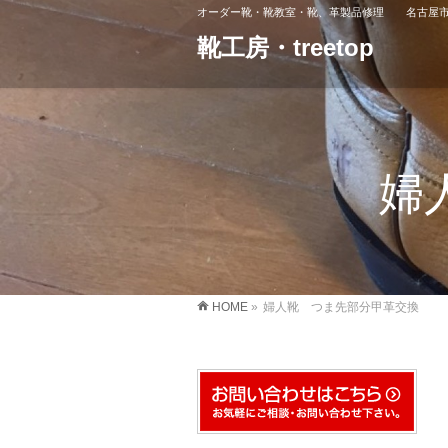
オーダー靴・靴教室・靴、革製品修理 名古屋市
靴工房・treetop
婦
HOME
»
婦人靴 つま先部分甲革交換