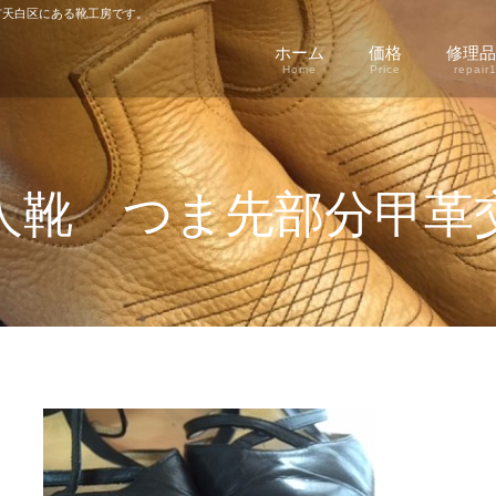
天白区にある靴工房です。
ホーム
価格
修理品
Home
Price
repair
人靴 つま先部分甲革